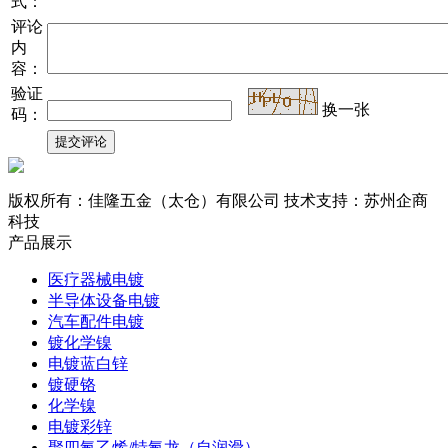
式：
评论
内
容：
验证
换一张
码：
版权所有：佳隆五金（太仓）有限公司 技术支持：苏州企商
科技
产品展示
医疗器械电镀
半导体设备电镀
汽车配件电镀
镀化学镍
电镀蓝白锌
镀硬铬
化学镍
电镀彩锌
聚四氟乙烯/特氟龙（自润滑）